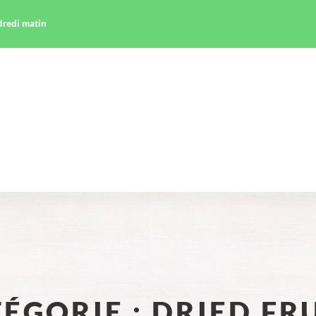
ndredi matin
ÉGORIE :
DRIED FR