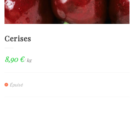
Cerises
8,90
€
/ kg
Épuisé