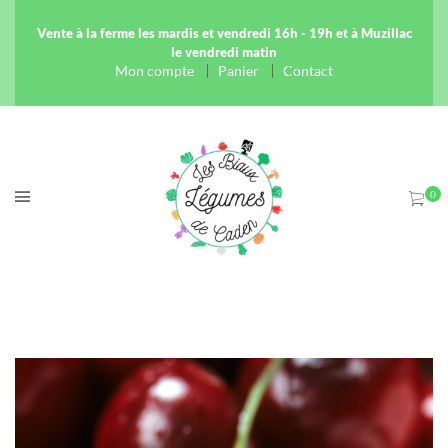
Vente à la ferme les mardis et vendredi 16h - 19h et à Muzillac
le vendredi matin
Mon compte
Panier
Contact