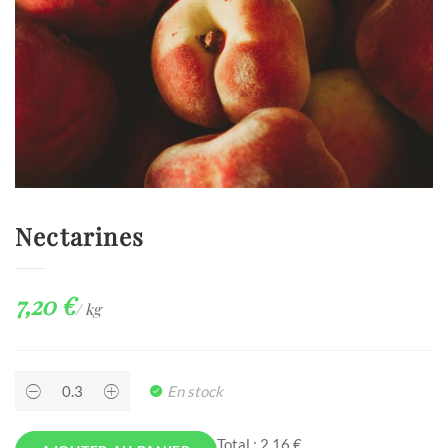
Nectarines
7,20
€
/ kg
Nectarines
En stock
quantity
Total :
2,16 €