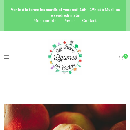
Vente à la ferme les mardis et vendredi 16h - 19h et à Muzillac
le vendredi matin
Mon compte
Panier
Contact