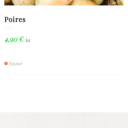
Poires
4,90
€
/ kg
Épuisé