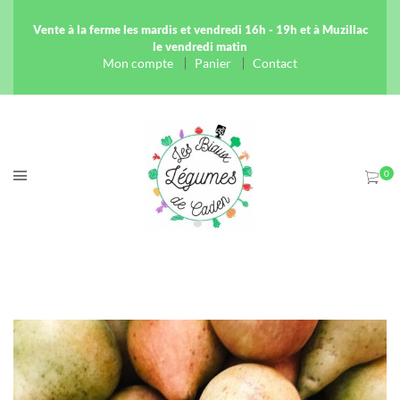
Vente à la ferme les mardis et vendredi 16h - 19h et à Muzillac
le vendredi matin
Mon compte
Panier
Contact