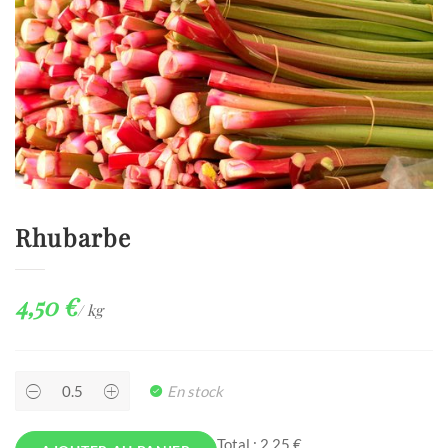
Rhubarbe
4,50
€
/ kg
Rhubarbe
En stock
quantity
Total :
2,25 €