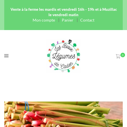
Vente à la ferme les mardis et vendredi 16h - 19h et à Muzillac
le vendredi matin
Mon compte
Panier
Contact