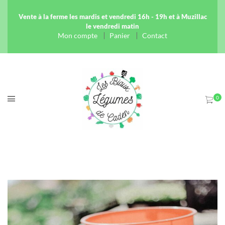
Vente à la ferme les mardis et vendredi 16h - 19h et à Muzillac
le vendredi matin
Mon compte
Panier
Contact