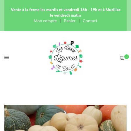
Vente à la ferme les mardis et vendredi 16h - 19h et à Muzillac
le vendredi matin
Mon compte
Panier
Contact