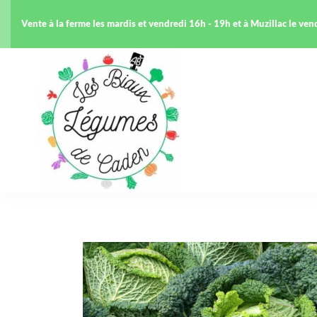
Vente à la ferme les mardis et vendredi 16h - 19h et à Muzillac le ve