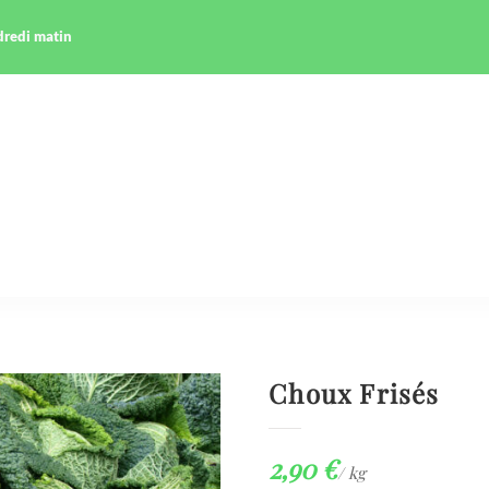
ndredi matin
Choux Frisés
2,90
€
/ kg