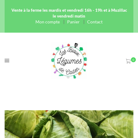
Vente à la ferme les mardis et vendredi 16h - 19h et à Muzillac
le vendredi matin
Mon compte
Panier
Contact