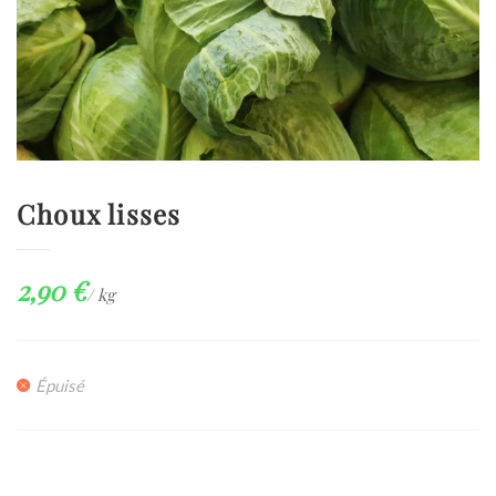
Choux lisses
2,90
€
/ kg
Épuisé