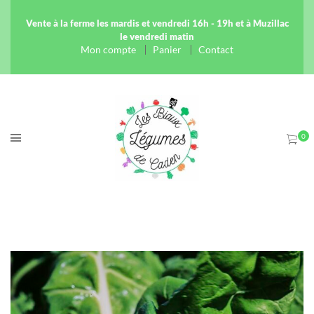
Vente à la ferme les mardis et vendredi 16h - 19h et à Muzillac
le vendredi matin
Mon compte
Panier
Contact