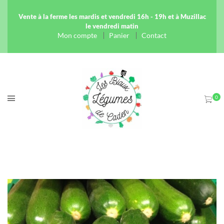
Vente à la ferme les mardis et vendredi 16h - 19h et à Muzillac
le vendredi matin
Mon compte
Panier
Contact