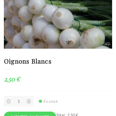
Oignons Blancs
2,50
€
Oignons
En stock
Blancs
quantity
Total :
2,50 €