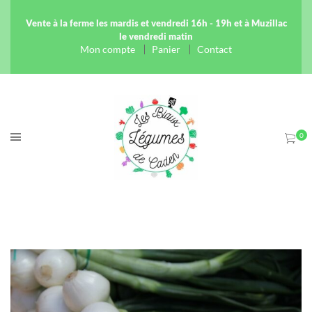
Vente à la ferme les mardis et vendredi 16h - 19h et à Muzillac
le vendredi matin
Mon compte
Panier
Contact