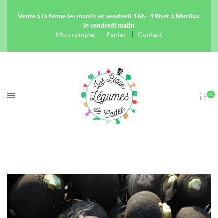
Vente à la ferme les mardis et vendredi 16h - 19h et à Muzillac
le vendredi matin
Mon compte
Panier
Contact