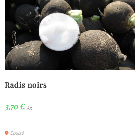
Radis noirs
3,70
€
/ kg
Épuisé